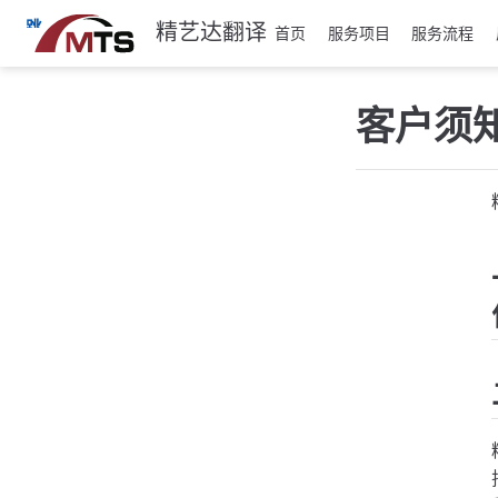
跳
精艺达翻译
首页
服务项目
服务流程
至
主
要
客户须
內
容