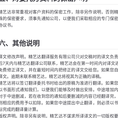
精艺达非常重视对客户资料的保密工作，除非另作说明，否则
殊的保密要求，须事先通知公司，以便我们采取相应的专门保
协议书。
六、其他说明
译文修改声明。精艺达翻译服务有限公司只对交稿时的译文负
后7天内与精艺达翻译公司联系，精艺达会在第一时间内对译文
免费修正译文，并在最短时间内把修正的译文交给您。如果您
译文。逾期未联系精艺达，精艺达将视其为正确的译稿。
精艺达将以签订翻译委托书时给出的原稿为准进行翻译。如果
以书面形式通知我们，以便我们能够及时做出安排。中途增加
对于中途删减，若在收到您的通知后要删减的内容已经翻译完
则相应的费用予以扣除。如果您中途提出中止翻译，则必须以
际完成的翻译量计算。
版权声明。除非另有说明，精艺达不谋求所译译文的一切版权