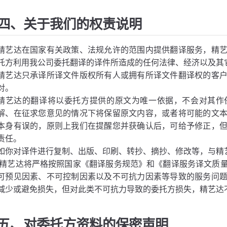
四、关于我们的权责说明
精艺达在国家有关政策、法规允许的范围内提供翻译服务，精
托方利用我公司委托翻译的译件所造成的任何法律、经济以及其
精艺达只承译所译文件版权所有人或拥有所译文件翻译权的客
对。
精艺达的翻译将以委托方提供的原文为唯一依据，不会对其作
解、在征求您意见的情况下将保留原文内容，或者将可能的文
本身有误的，原则上我们在提醒您并获确认后，可给予修正，
责任。
如你对译件进行复制、出版、印刷、转抄、摘抄、修改等，与精
.精艺达将严格按照国家《翻译服务规范》和《翻译服务译文质
可预见因素、不可控制因素以及不可抗力因素等导致的服务问
减少或避免损失，但对此类不可抗力导致的委托方损失，精艺达
五、对委托方资料的保密声明