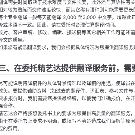
翻译需要时间取决于技术难度与文件长度，此外还与其语种有
相对较为熟练而交件速度较快，而其它稀有语种则可能需要更长
每个专业翻译一般每天能翻译 2,000 至3,000 中文字。超
降或术语不一致。因此，请在委托时合理估算翻译时间。
校对、客户审稿、修改、编辑、接送稿等其它相关工作可能还
译文的质量。
如果您有紧急翻译要求，我们会根据具体情况为您提供翻译服务
三、在委托精艺达提供翻译服务前，需
尽可能说明待译稿件的具体背景情况以及译稿的用途，使译员
放矢。要提供辅助资料（如过去的翻译件、词汇表、参考文件与
要求报价时，我们需要您提供最终稿，以便我们准确报价。在
强合作。
精艺达会严格按照委托书上的要求为您提供高质量的翻译服务
由于在委托书上要求不明确，或填写不清楚造成我们误解等原
应的费用。